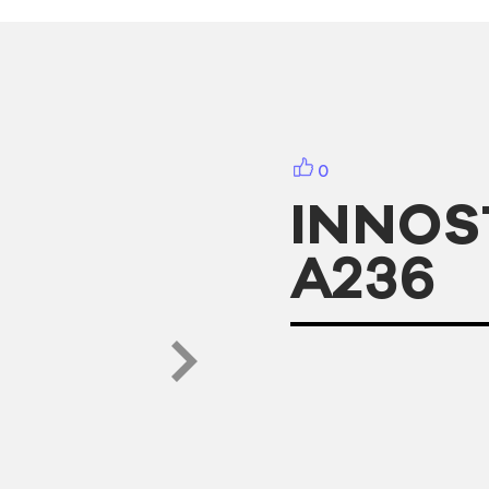
0
INNO
A236